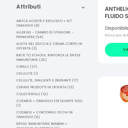
Attributi
ANTHEL
FLUIDO 
ABOCA ACIDITÀ E REFLUSSO + KIT
PROFUMO
OMAGGIO
(
8
)
Disponibil
ALLERGIE - CAMBIO DI STAGIONE -
Prima era:
€
PRIMAVERA
(
54
)
ALVITA GEL DOCCIA E CREMA CORPO IN
OFFERTA
(
3
)
VA
BACK TO SCHOOL: RINFORZA LE DIFESE
IMMUNITARIE
(
25
)
CAPELLI
(
27
)
CELLULITE
(
1
)
CELLULITE, SNELLENTI E DRENANTI
(
17
)
CERAVE PRODOTTI IN OFFERTA
(
13
)
COLESTEROLO
(
12
)
COSMESI + OMAGGIO ESFOLIANTE VISO
(
1
)
COSMESI + CONTORNO OCCHI IN
OMAGGIO
(
6
)
DIFESE IMMUNITARIE BAMBINI +