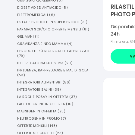
OMAGGIO QUADERNO
(
6
)
RILASTI
DIGESTIVO ED ANTIACIDO
(
5
)
PHOTO 
ELETTROMEDICALI
(
6
)
TERAPY 
ESTATE: PRODOTTI IN SUPER PROMO
(
31
)
Disponibil
FARMACI SOP/OTC OFFERTE MENSILI
(
81
)
24h
GEL MANI
(
1
)
Prima era:
€
GRAVIDANZA E NEO MAMMA
(
4
)
I PRODOTTI PIÙ RICERCATI ED APPREZZATI
(
79
)
VA
IDEE REGALO NATALE 2023
(
20
)
INFLUENZA, RAFFREDDORE E MAL DI GOLA
(
53
)
INTEGRATORI ALIMENTARI
(
56
)
INTEGRATORI SALINI
(
38
)
LA ROCHE POSAY IN OFFERTA
(
37
)
LACTOFLORENE IN OFFERTA
(
16
)
MASSIGEN IN OFFERTA
(
25
)
NEUTROGENA IN PROMO
(
7
)
OFFERTE MENSILI
(
148
)
OFFERTE SPECIALI 1+1
(
23
)