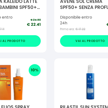
A KALEIDO LATTE
AVENE SOL CREMA
BAMBINI SPF50+
SPF50+ SENZA PRO
NUOVA FORMULA 50
e entro
Disponibile entro
€
24.90
24h
€
22.41
17.11
Prima era:
€
17.22
I AL PRODOTTO
VAI AL PRODOTTO
10
%
OS SPRAY
RILASTIL SUN SYSTE