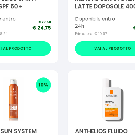
SPF 50+
LATTE DOPOSOLE 40
e entro
Disponibile entro
€
27.50
24h
€
24.75
18.24
Prima era:
€
19.97
I AL PRODOTTO
VAI AL PRODOTTO
10
%
L SUN SYSTEM
ANTHELIOS FLUIDO