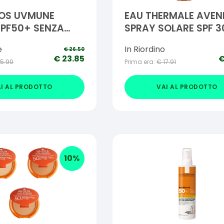
IOS UVMUNE
EAU THERMALE AVEN
SPF50+ SENZA
SPRAY SOLARE SPF 3
 50 ML L
BAMBINO 200 ML
e
In Riordino
€
26.50
€
23.85
15.90
Prima era:
€
17.91
I AL PRODOTTO
VAI AL PRODOTTO
10
%