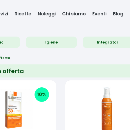
vizi
Ricette
Noleggi
Chi siamo
Eventi
Blog
ici
Igiene
Integratori
offerta
n offerta
10
%