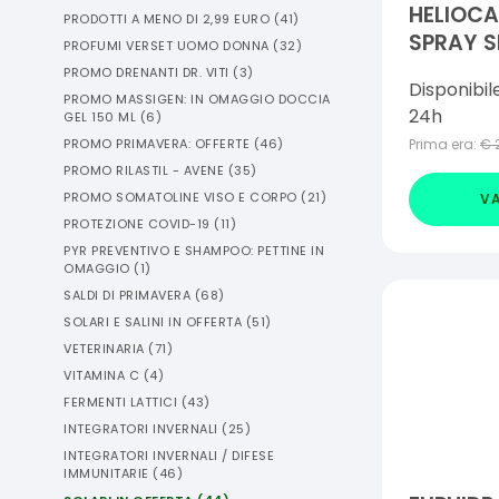
HELIOCA
PRODOTTI A MENO DI 2,99 EURO
(
41
)
SPRAY S
PROFUMI VERSET UOMO DONNA
(
32
)
PROMO DRENANTI DR. VITI
(
3
)
Disponibil
PROMO MASSIGEN: IN OMAGGIO DOCCIA
24h
GEL 150 ML
(
6
)
Prima era:
€
PROMO PRIMAVERA: OFFERTE
(
46
)
PROMO RILASTIL - AVENE
(
35
)
PROMO SOMATOLINE VISO E CORPO
(
21
)
VA
PROTEZIONE COVID-19
(
11
)
PYR PREVENTIVO E SHAMPOO: PETTINE IN
OMAGGIO
(
1
)
SALDI DI PRIMAVERA
(
68
)
SOLARI E SALINI IN OFFERTA
(
51
)
VETERINARIA
(
71
)
VITAMINA C
(
4
)
FERMENTI LATTICI
(
43
)
INTEGRATORI INVERNALI
(
25
)
INTEGRATORI INVERNALI / DIFESE
IMMUNITARIE
(
46
)