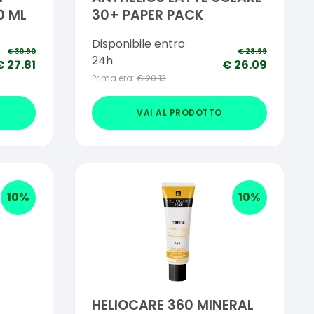
0 ML
30+ PAPER PACK
Disponibile entro
€
30.90
€
28.99
24h
€
27.81
€
26.09
Prima era:
€
20.13
VAI AL PRODOTTO
10
%
10
%
HELIOCARE 360 MINERAL