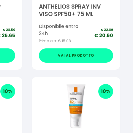
P
ANTHELIOS SPRAY INV
VISO SPF50+ 75 ML
Disponibile entro
€
28.50
€
22.89
24h
€
25.65
€
20.60
Prima era:
€
15.08
VAI AL PRODOTTO
10
%
10
%