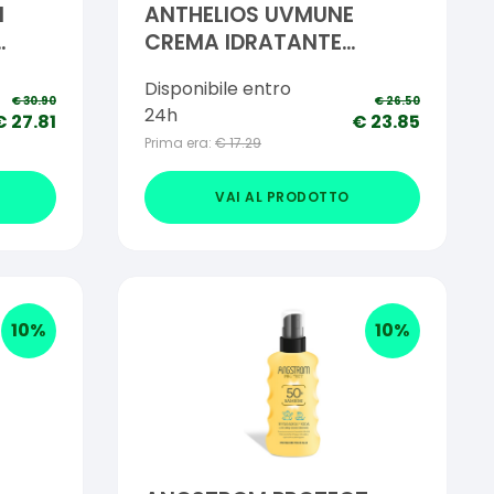
M
ANTHELIOS UVMUNE
CREMA IDRATANTE
SPF50+ SENZA PROFUMO
Disponibile entro
ML
50 ML
€
30.90
€
26.50
24h
€
27.81
€
23.85
Prima era:
€
17.29
VAI AL PRODOTTO
10
%
10
%