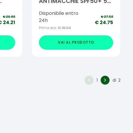
ANTIMACCHIE SPF50+ 50
ML
Disponibile entro
€
26.90
€
27.50
24h
€
24.21
€
24.75
Prima era:
€
18.54
VAI AL PRODOTTO
1
di
2