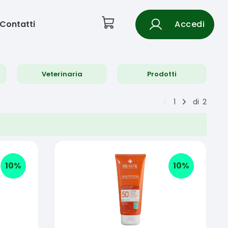
Contatti
Accedi
Veterinaria
Prodotti
1
di
2
10
%
10
%