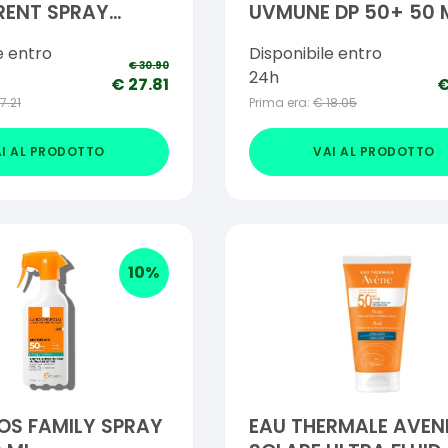
RENT SPRAY
UVMUNE DP 50+ 50 
200 ML
e entro
Disponibile entro
€
30.90
24h
€
27.81
17.21
Prima era:
€
18.05
I AL PRODOTTO
VAI AL PRODOTTO
10
%
OS FAMILY SPRAY
EAU THERMALE AVEN