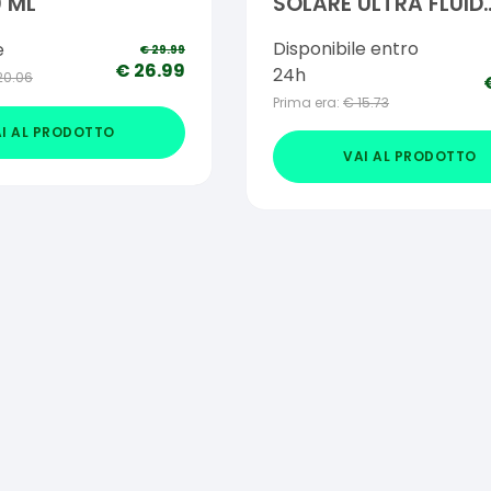
 ML
SOLARE ULTRA FLUID
SPF50 50 ML
Disponibile entro
e
€
29.99
€
26.99
24h
20.06
Prima era:
€
15.73
I AL PRODOTTO
VAI AL PRODOTTO