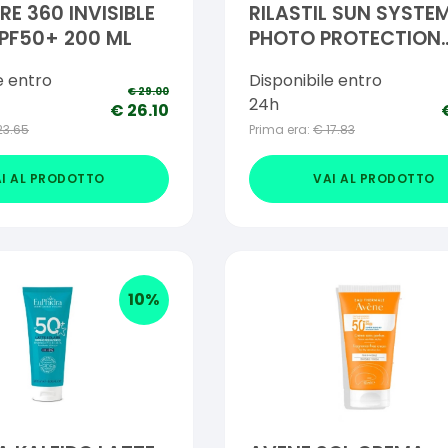
RE 360 INVISIBLE
RILASTIL SUN SYSTE
PF50+ 200 ML
PHOTO PROTECTION
TERAPY 50+ BRONZE
e entro
Disponibile entro
NUOVA FORMULA 10 
€
29.00
24h
€
26.10
23.65
Prima era:
€
17.83
I AL PRODOTTO
VAI AL PRODOTTO
10
%