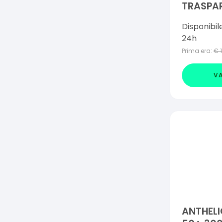
TRASPA
SPF50+ 
Disponibil
24h
Prima era:
€
VA
ANTHELI