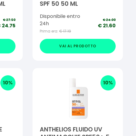
ML
SPF 50 50 ML
Disponibile entro
€
27.50
€
24.00
24h
€
24.75
€
21.60
Prima era:
€
17.19
VAI AL PRODOTTO
10
%
10
%
E
ANTHELIOS FLUIDO UV