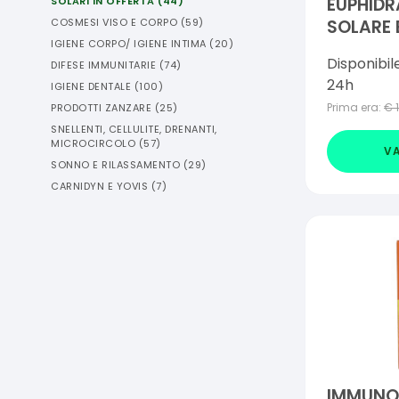
EUPHIDR
SOLARI IN OFFERTA
(
44
)
SOLARE 
COSMESI VISO E CORPO
(
59
)
IGIENE CORPO/ IGIENE INTIMA
(
20
)
200 ML
Disponibil
DIFESE IMMUNITARIE
(
74
)
24h
IGIENE DENTALE
(
100
)
Prima era:
€
PRODOTTI ZANZARE
(
25
)
SNELLENTI, CELLULITE, DRENANTI,
MICROCIRCOLO
(
57
)
VA
SONNO E RILASSAMENTO
(
29
)
CARNIDYN E YOVIS
(
7
)
IMMUNO ELI