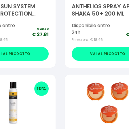
L SUN SYSTEM
ANTHELIOS SPRAY A
PROTECTION
SHAKA 50+ 200 ML
50+ DORE'
e entro
Disponibile entro
NUOVA FORMULA 10 ML
€
30.90
24h
€
27.81
18.45
Prima era:
€
18.46
I AL PRODOTTO
VAI AL PRODOTTO
10
%