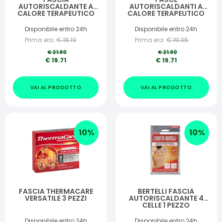
AUTORISCALDANTE A
AUTORISCALDANTI A
CALORE TERAPEUTICO
CALORE TERAPEUTICO
THERMACARE SCHIENA 4
THERMACARE
PEZZI
COLLO/SPALLA/POLSO
Disponibile entro 24h
Disponibile entro 24h
6 PEZZI
Prima era:
€
18.19
Prima era:
€
19.05
€
21.90
€
21.90
€
19.71
€
19.71
VAI AL PRODOTTO
VAI AL PRODOTTO
10
%
10
%
FASCIA THERMACARE
BERTELLI FASCIA
VERSATILE 3 PEZZI
AUTORISCALDANTE 4
CELLE 1 PEZZO
Disponibile entro 24h
Disponibile entro 24h