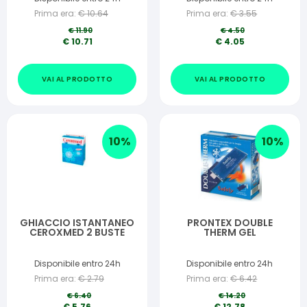
Prima era:
€
10.64
Prima era:
€
3.55
€
11.90
€
4.50
€
10.71
€
4.05
VAI AL PRODOTTO
VAI AL PRODOTTO
10
%
10
%
GHIACCIO ISTANTANEO
PRONTEX DOUBLE
CEROXMED 2 BUSTE
THERM GEL
Disponibile entro 24h
Disponibile entro 24h
Prima era:
€
2.79
Prima era:
€
6.42
€
6.40
€
14.20
€
5.76
€
12.78