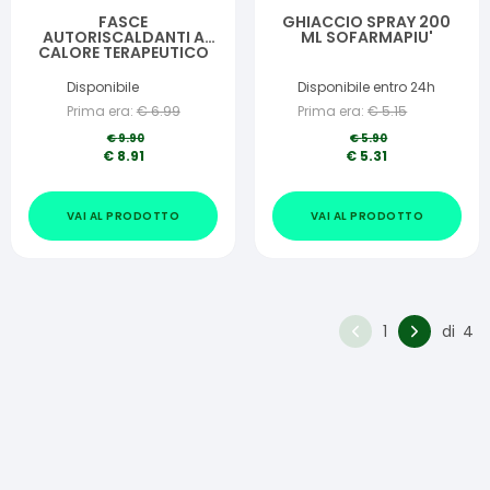
FASCE
GHIACCIO SPRAY 200
AUTORISCALDANTI A
ML SOFARMAPIU'
CALORE TERAPEUTICO
THERMACARE
COLLO/SPALLA/POLSO
Disponibile
Disponibile entro 24h
2 PEZZI
Prima era:
€
6.99
Prima era:
€
5.15
€
9.90
€
5.90
€
8.91
€
5.31
VAI AL PRODOTTO
VAI AL PRODOTTO
1
di
4