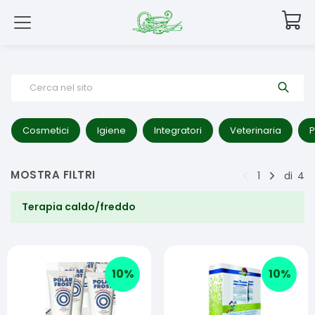
Cerca nel sito
Cosmetici
Igiene
Integratori
Veterinaria
P
MOSTRA FILTRI
1
di
4
Terapia caldo/freddo
10
%
10
%