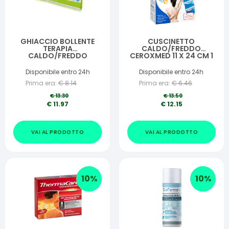
GHIACCIO BOLLENTE
CUSCINETTO
TERAPIA
CALDO/FREDDO
CALDO/FREDDO
CEROXMED 11 X 24 CM 1
MASTER-AID SPORT
BUSTA
13X28
Disponibile entro 24h
Disponibile entro 24h
Prima era:
€
8.14
Prima era:
€
6.46
€
13.30
€
13.50
€
11.97
€
12.15
VAI AL PRODOTTO
VAI AL PRODOTTO
10
%
10
%