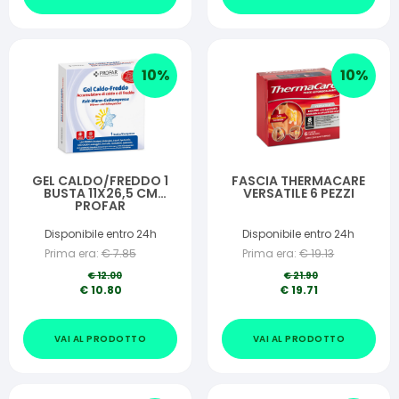
10
%
10
%
GEL CALDO/FREDDO 1
FASCIA THERMACARE
BUSTA 11X26,5 CM
VERSATILE 6 PEZZI
PROFAR
Disponibile entro 24h
Disponibile entro 24h
Prima era:
€
7.85
Prima era:
€
19.13
€
12.00
€
21.90
€
10.80
€
19.71
VAI AL PRODOTTO
VAI AL PRODOTTO