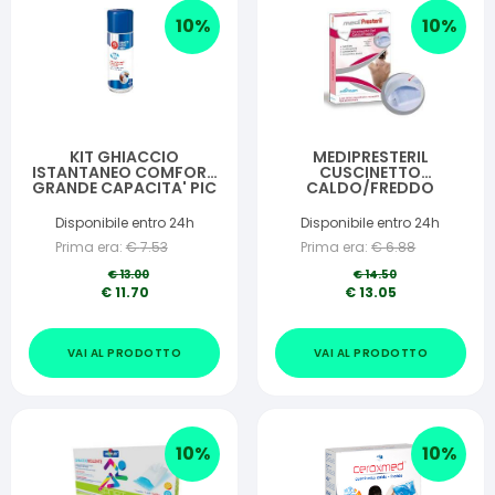
10
%
10
%
KIT GHIACCIO
MEDIPRESTERIL
ISTANTANEO COMFORT
CUSCINETTO
GRANDE CAPACITA' PIC
CALDO/FREDDO
400ML
ANATOMICO 11X24CM
RIUTILIZZABILE
Disponibile entro 24h
Disponibile entro 24h
Prima era:
€
7.53
Prima era:
€
6.88
€
13.00
€
14.50
€
11.70
€
13.05
VAI AL PRODOTTO
VAI AL PRODOTTO
10
%
10
%