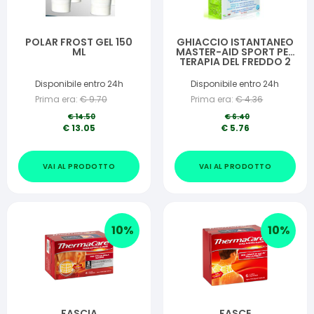
POLAR FROST GEL 150
GHIACCIO ISTANTANEO
ML
MASTER-AID SPORT PER
TERAPIA DEL FREDDO 2
PEZZI
Disponibile entro 24h
Disponibile entro 24h
Prima era:
€
9.70
Prima era:
€
4.36
€
14.50
€
6.40
€
13.05
€
5.76
VAI AL PRODOTTO
VAI AL PRODOTTO
10
%
10
%
FASCIA
FASCE