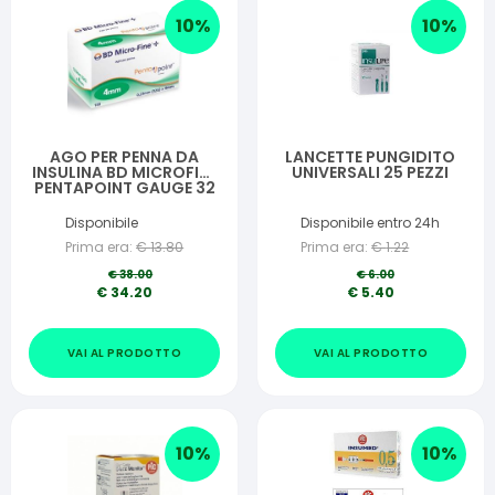
10
%
10
%
AGO PER PENNA DA
LANCETTE PUNGIDITO
INSULINA BD MICROFINE
UNIVERSALI 25 PEZZI
PENTAPOINT GAUGE 32
4 MM 100 PEZZI
Disponibile
Disponibile entro 24h
Prima era:
€
13.80
Prima era:
€
1.22
€
38.00
€
6.00
€
34.20
€
5.40
VAI AL PRODOTTO
VAI AL PRODOTTO
10
%
10
%