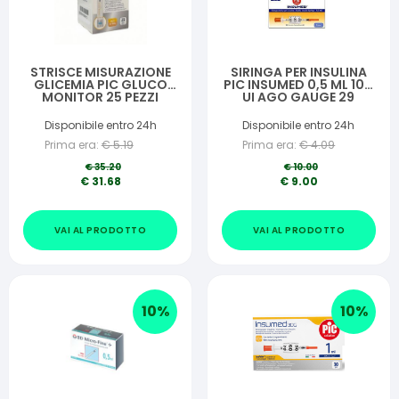
STRISCE MISURAZIONE
SIRINGA PER INSULINA
GLICEMIA PIC GLUCO
PIC INSUMED 0,5 ML 100
MONITOR 25 PEZZI
UI AGO GAUGE 29
LUNGHEZZA 12,7 MM
SENZA SPAZIO MORTO 3
Disponibile entro 24h
Disponibile entro 24h
SACCHETTI DA 30 PEZZI
Prima era:
€
5.19
Prima era:
€
4.09
€
35.20
€
10.00
€
31.68
€
9.00
VAI AL PRODOTTO
VAI AL PRODOTTO
10
%
10
%