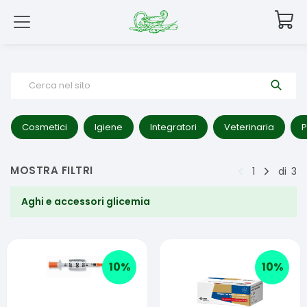
Cerca nel sito
Cosmetici
Igiene
Integratori
Veterinaria
P
MOSTRA FILTRI
1
di
3
Aghi e accessori glicemia
10
%
10
%