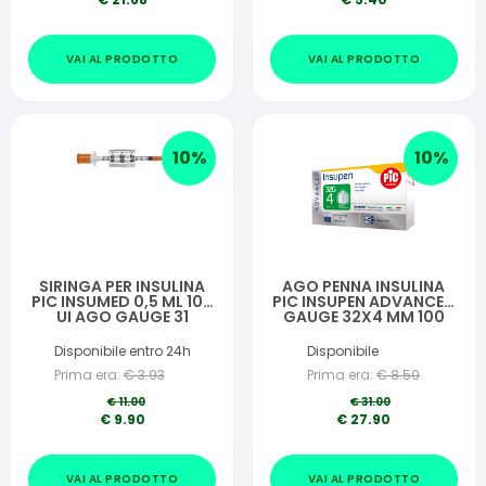
VAI AL PRODOTTO
VAI AL PRODOTTO
10
%
10
%
SIRINGA PER INSULINA
AGO PENNA INSULINA
PIC INSUMED 0,5 ML 100
PIC INSUPEN ADVANCED
UI AGO GAUGE 31
GAUGE 32X4 MM 100
LUNGHEZZA 8 MM SENZA
PEZZI
SPAZIO MORTO 3
Disponibile entro 24h
Disponibile
SACCHETTI DA 10 PEZZI
Prima era:
€
3.93
Prima era:
€
8.50
€
11.00
€
31.00
€
9.90
€
27.90
VAI AL PRODOTTO
VAI AL PRODOTTO