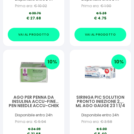
Prima era:
€
10.02
Prima era:
€
1.90
€
30.76
€
5.28
€
27.68
€
4.75
VAI AL PRODOTTO
VAI AL PRODOTTO
10
%
10
%
AGO PER PENNA DA
SIRINGA PIC SOLUTION
INSULINA ACCU-FINE
PRONTO INIEZIONE 2,5
PEN NEEDLE ACCU-CHEK
ML AGO GAUGE 23 1 1/4
GAUGE 31 X 6MM 100
10 PEZZI
PEZZI
Disponibile entro 24h
Disponibile entro 24h
Prima era:
€
9.94
Prima era:
€
3.58
€
24.09
€
6.00
€
21.68
€
5.40