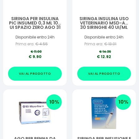
SIRINGA PER INSULINA
SIRINGA INSULINA USO
PIC INSUMED 0,3 ML 100
VETERINARIO MSD-AH
UI SPAZIO ZERO AGO 31
30 SIRINGHE 40 UI/ML
GAUGE 8 MM 3
SACCHETTI DA 10 PEZZI
Disponibile entro 24h
Disponibile entro 24h
Prima era:
€
4.55
Prima era:
€
13.01
€
11.00
€
14.36
€
9.90
€
12.92
VAI AL PRODOTTO
VAI AL PRODOTTO
10
%
10
%
AGO PER PENNA DA
SIRINGA PER INFUSIONE E