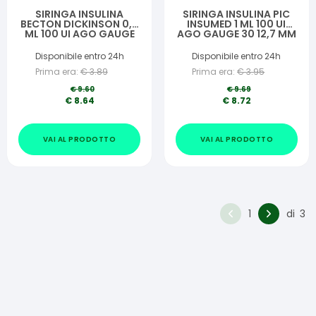
SIRINGA INSULINA
SIRINGA INSULINA PIC
BECTON DICKINSON 0,5
INSUMED 1 ML 100 UI
ML 100 UI AGO GAUGE
AGO GAUGE 30 12,7 MM
29 30 PEZZI
SENZA SPAZIO MORTO
30 PEZZI
Disponibile entro 24h
Disponibile entro 24h
Prima era:
€
3.89
Prima era:
€
3.95
€
9.60
€
9.69
€
8.64
€
8.72
VAI AL PRODOTTO
VAI AL PRODOTTO
1
di
3