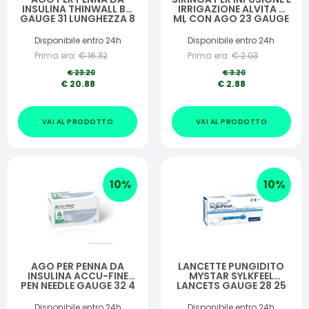
INSULINA THINWALL BD
IRRIGAZIONE ALVITA 5
GAUGE 31 LUNGHEZZA 8
ML CON AGO 23 GAUGE
M100 PEZZI
1 1/4 0,6X30 MM 10 PEZZI
Disponibile entro 24h
Disponibile entro 24h
Prima era:
€
16.32
Prima era:
€
2.03
€
23.20
€
3.20
€
20.88
€
2.88
VAI AL PRODOTTO
VAI AL PRODOTTO
10
%
10
%
AGO PER PENNA DA
LANCETTE PUNGIDITO
INSULINA ACCU-FINE
MYSTAR SYLKFEEL
PEN NEEDLE GAUGE 32 4
LANCETS GAUGE 28 25
MM 100 PEZZI
PEZZI
Disponibile entro 24h
Disponibile entro 24h