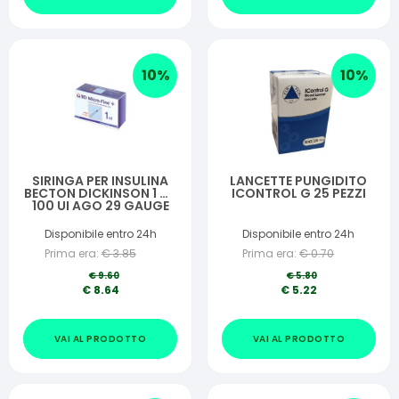
10
%
10
%
SIRINGA PER INSULINA
LANCETTE PUNGIDITO
BECTON DICKINSON 1 ML
ICONTROL G 25 PEZZI
100 UI AGO 29 GAUGE
30 PEZZI
Disponibile entro 24h
Disponibile entro 24h
Prima era:
€
3.85
Prima era:
€
0.70
€
9.60
€
5.80
€
8.64
€
5.22
VAI AL PRODOTTO
VAI AL PRODOTTO