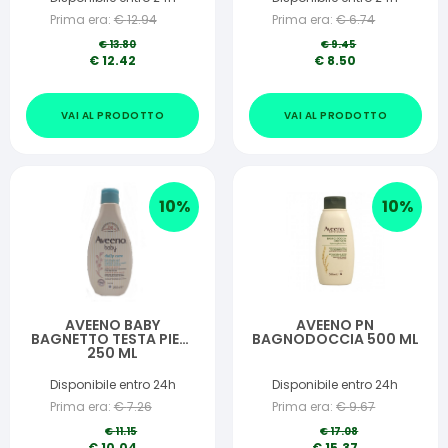
Prima era:
€
12.94
Prima era:
€
6.74
€
13.80
€
9.45
€
12.42
€
8.50
VAI AL PRODOTTO
VAI AL PRODOTTO
10
%
10
%
AVEENO BABY
AVEENO PN
BAGNETTO TESTA PIEDI
BAGNODOCCIA 500 ML
250 ML
Disponibile entro 24h
Disponibile entro 24h
Prima era:
€
7.26
Prima era:
€
9.67
€
11.15
€
17.08
€
10.04
€
15.37