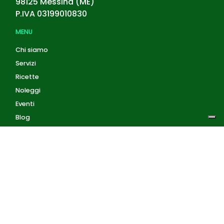
98125
Messina
(
ME
)
P.IVA
03199010830
MENU
Chi siamo
Servizi
Ricette
Noleggi
Eventi
Blog
AZIENDA
Privacy Policy
Cookie Policy
Contatti
Accedi
Registrati
Privacy Policy
Condizioni d'uso
INFORMAZIONI