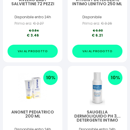
SALVIETTINE 72 PEZZI
INTIMO LENITIVO 250 ML
Disponibile entro 24h
Disponibile
Prima era:
€
2.27
Prima era:
€
3.26
€
3.84
€
6.90
€
3.46
€
6.21
VAI AL PRODOTTO
VAI AL PRODOTTO
10
%
10
%
ANONET PEDIATRICO
SAUGELLA
200 ML
DERMOLIQUIDO PH 3,5
DETERGENTE INTIMO
BENESSERE QUOTIDIANO
250 ML
Disponibile entro 24h
Disponibile entro 24h