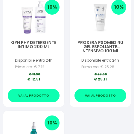
10
%
10
%
GYN PHY DETERGENTE
PROXERA PSOMED 40
INTIMO 200 ML
GEL ESFOLIANTE
INTENSIVO 100 ML
Disponibile entro 24h
Disponibile entro 24h
Prima era:
€
7.12
Prima era:
€
25.28
€
13.90
€
27.90
€
12.51
€
25.11
VAI AL PRODOTTO
VAI AL PRODOTTO
10
%