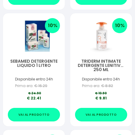
10
%
10
%
SEBAMED DETERGENTE
TRIDERM INTIMATE
LIQUIDO 1 LITRO
DETERGENTE LENITIVO
250 ML
Disponibile entro 24h
Disponibile entro 24h
Prima era:
€
16.29
Prima era:
€
8.82
€
24.90
€
10.90
€
22.41
€
9.81
VAI AL PRODOTTO
VAI AL PRODOTTO