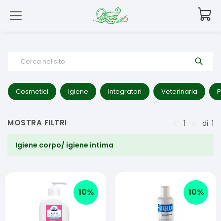
Cerca nel sito
Cosmetici
Igiene
Integratori
Veterinaria
P
MOSTRA FILTRI
1
di
1
Igiene corpo/ igiene intima
10
%
10
%