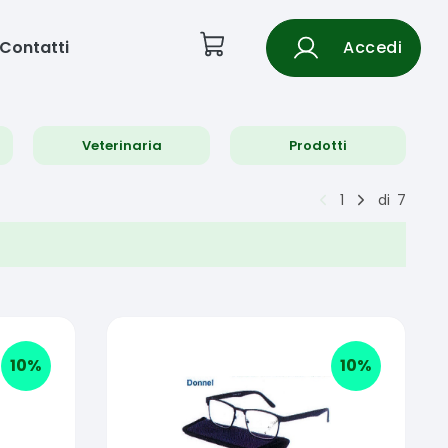
Contatti
Accedi
Veterinaria
Prodotti
1
di
7
10
%
10
%