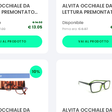
OCCHIALE DA
ALVITA OCCHIALE D
A PREMONTATO
LETTURA PREMONTA
,50
RITA +2,50
e
Disponibile
€
14.50
€
13.05
7.00
Prima era:
€
6.87
I AL PRODOTTO
VAI AL PRODOTTO
10
%
OCCHIALE DA
ALVITA OCCHIALE D