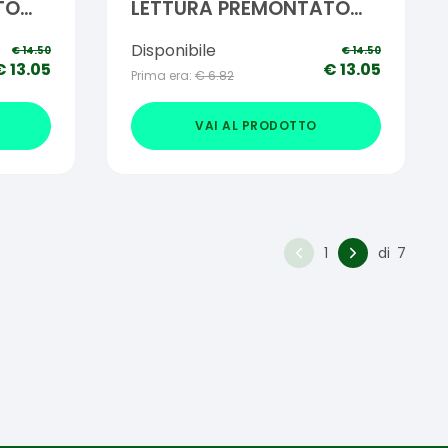
TO
LETTURA PREMONTATO
GABRY +1,50
Disponibile
€
14.50
€
14.50
€
13.05
€
13.05
Prima era:
€
6.82
VAI AL PRODOTTO
1
di
7