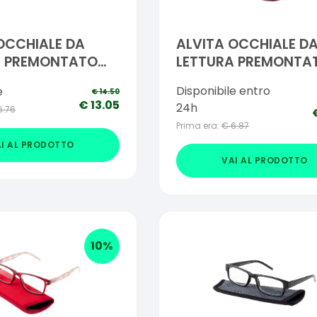
OCCHIALE DA
ALVITA OCCHIALE D
A PREMONTATO
LETTURA PREMONTA
E +1,50
SIMON +1,00
Disponibile entro
e
€
14.50
€
13.05
24h
6.76
Prima era:
€
6.87
I AL PRODOTTO
VAI AL PRODOTTO
10
%