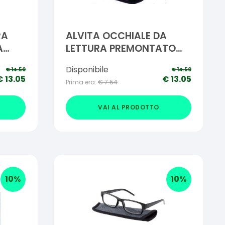
RA
ALVITA OCCHIALE DA
A
LETTURA PREMONTATO
DONNEL +1,50
Disponibile
€
14.50
€
14.50
€
13.05
€
13.05
Prima era:
€
7.54
VAI AL PRODOTTO
10
%
10
%