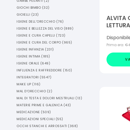
GAMBE PESANTI
(
2
)
GIOCHI BIMBO
(
32
)
GIOIELLI
(
23
)
ALVITA 
IGIENE DELL'ORECCHIO
(
76
)
LETTUR
IGIENE E BELLEZZA DEL VISO
(
889
)
BEATRIC
IGIENE E CURA CAPELLI
(
723
)
Disponibil
IGIENE E CURA DEL CORPO
(
965
)
Prima era:
€
IGIENE INFANZIA
(
231
)
IGIENE INTIMA
(
185
)
VA
IGIENE ORALE
(
649
)
INFLUENZA E RAFFREDDORE
(
150
)
INTEGRATORI
(
5547
)
MAKE UP
(
116
)
MAL D'ORECCHIO
(
2
)
MAL DI TESTA E DOLORI MESTRUALI
(
13
)
MATERIE PRIME E GALENICA
(
43
)
MEDICAZIONE
(
509
)
MEDICAZIONI SPECIALI
(
55
)
OCCHI STANCHI E ARROSSATI
(
368
)