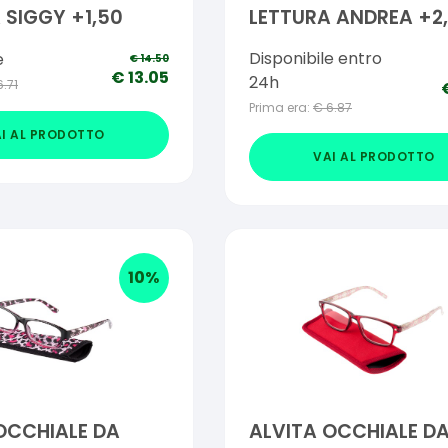
 SIGGY +1,50
LETTURA ANDREA +2
Disponibile entro
e
€
14.50
€
13.05
24h
6.71
Prima era:
€
6.87
I AL PRODOTTO
VAI AL PRODOTTO
10
%
OCCHIALE DA
ALVITA OCCHIALE D