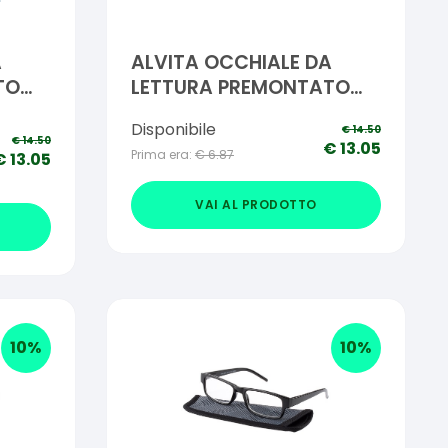
A
ALVITA OCCHIALE DA
TO
LETTURA PREMONTATO
VINCE +3,00
Disponibile
€
14.50
€
14.50
€
13.05
Prima era:
€
6.87
€
13.05
VAI AL PRODOTTO
10
%
10
%