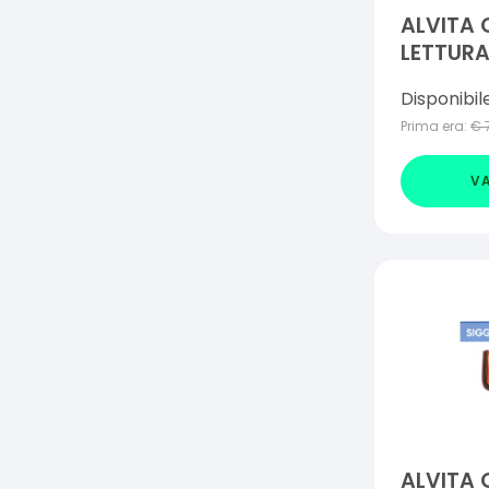
ALVITA 
LETTUR
RITA +3
Disponibil
Prima era:
€
VA
ALVITA 