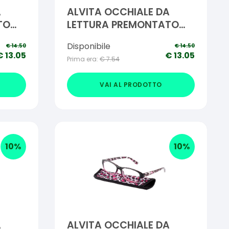
A
ALVITA OCCHIALE DA
TO
LETTURA PREMONTATO
GABRY +2,50
Disponibile
€
14.50
€
14.50
€
13.05
€
13.05
Prima era:
€
7.54
VAI AL PRODOTTO
10
%
10
%
A
ALVITA OCCHIALE DA