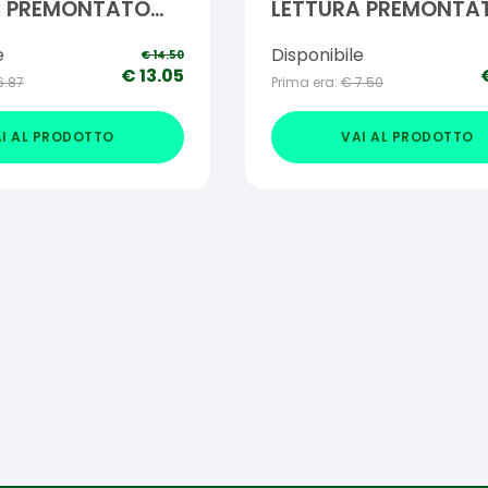
A PREMONTATO
LETTURA PREMONTA
E +2,50
RITA +3,00
e
Disponibile
€
14.50
€
13.05
6.87
Prima era:
€
7.50
I AL PRODOTTO
VAI AL PRODOTTO