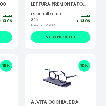
,00
LETTURA PREMONTATO
BEATRICE +2,00
Disponibile entro
€
14.50
€
14.50
24h
€
13.05
€
13.05
Prima era:
€
6.87
VAI AL PRODOTTO
10
%
10
%
A
ALVITA OCCHIALE DA