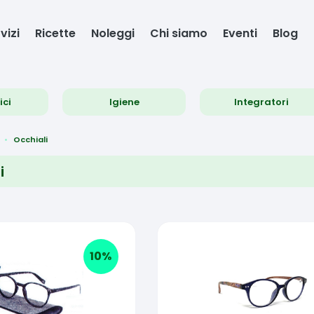
vizi
Ricette
Noleggi
Chi siamo
Eventi
Blog
ici
Igiene
Integratori
Occhiali
i
10
%