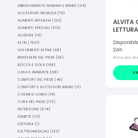
ABBIGLIAMENTO MAMMA E BIMBO
(
114
)
ACCESSORI INFANZIA
(
75
)
ALIMENTI INFANZIA
(
120
)
ALVITA 
ALIMENTI SPECIALI
(
515
)
LETTUR
ALLERGIE
(
16
)
GABRY +
Disponibil
ALTRI
(
7531
)
24h
ASSORBENTI INTIMI
(
68
)
BENESSERE DEL PIEDE
(
55
)
Prima era:
€
BOCCA E GOLA
(
168
)
CASA E AMBIENTE
(
68
)
VA
COMFORT DEL PIEDE
(
48
)
COMFORT E ACCESSORI BIMBO
(
11
)
COSMESI UOMO
(
18
)
CURA DEL PIEDE
(
173
)
DETERSIONE
(
574
)
DIABETE
(
111
)
EDITORIA
(
1
)
ELETTROMEDICALI
(
132
)