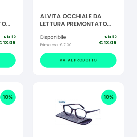
A
ALVITA OCCHIALE DA
TO
LETTURA PREMONTATO
VINCE +1,50
Disponibile
€
14.50
€
14.50
€
13.05
€
13.05
Prima era:
€
7.00
VAI AL PRODOTTO
10
%
10
%