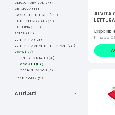
OMAGGI FARMAFAMILY
(
4
)
ORTOPEDIA
(
355
)
ALVITA 
PROTEGGERE LE FERITE
(
343
)
LETTUR
SALUTE DEL NEONATO
(
75
)
RITA +1,
SANITARIA
(
1085
)
Disponibil
SOLARI
(
241
)
Prima era:
€
VETERINARIA
(
128
)
VETERINARIA ALIMENTI PER ANIMALI
(
231
)
VA
VISTA
(
163
)
LENTI A CONTATTO
(
31
)
OCCHIALI
(
114
)
OCCHIALI DA SOLE
(
7
)
VITA DI COPPIA
(
119
)
Attributi