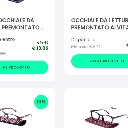
OCCHIALE DA
OCCHIALE DA LETTU
A PREMONTATO
PREMONTATO ALVIT
2,00
ZINNIA +2,00 1 PAIO
e entro
Disponibile
€
14.50
Prima era:
€
6.87
€
13.05
6.87
VAI AL PRODOTTO
I AL PRODOTTO
10
%