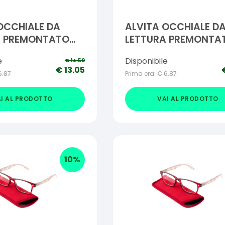
OCCHIALE DA
ALVITA OCCHIALE D
A PREMONTATO
LETTURA PREMONTA
50
VINCE +2,00
e
Disponibile
€
14.50
€
13.05
6.87
Prima era:
€
6.87
I AL PRODOTTO
VAI AL PRODOTTO
10
%