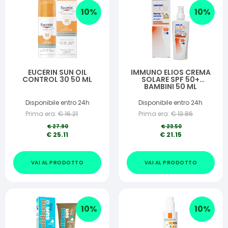
10
%
10
%
EUCERIN SUN OIL
IMMUNO ELIOS CREMA
CONTROL 30 50 ML
SOLARE SPF 50+
BAMBINI 50 ML
Disponibile entro 24h
Disponibile entro 24h
Prima era:
€
16.21
Prima era:
€
13.86
€
27.90
€
23.50
€
25.11
€
21.15
VAI AL PRODOTTO
VAI AL PRODOTTO
10
%
10
%