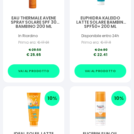
EAU THERMALE AVENE
EUPHIDRA KALEIDO
SPRAY SOLARE SPF 30
LATTE SOLARE BAMBINI
BAMBINO 200 ML
SPF50+ 200 ML
In Riordino
Disponibile entro 24h
Prima era:
€
17.91
Prima era:
€
17.11
€
28.50
€
24.90
€
25.65
€
22.41
VAI AL PRODOTTO
VAI AL PRODOTTO
10
%
10
%
IDEAL SOLEIL LATTE
EUCERIN SUN OIL