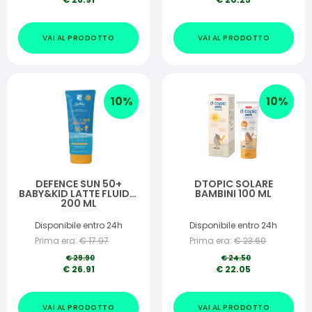
VAI AL PRODOTTO
VAI AL PRODOTTO
10
%
10
%
DEFENCE SUN 50+
DTOPIC SOLARE
BABY&KID LATTE FLUIDO
BAMBINI 100 ML
200 ML
Disponibile entro 24h
Disponibile entro 24h
Prima era:
€
17.97
Prima era:
€
23.60
€
29.90
€
24.50
€
26.91
€
22.05
VAI AL PRODOTTO
VAI AL PRODOTTO