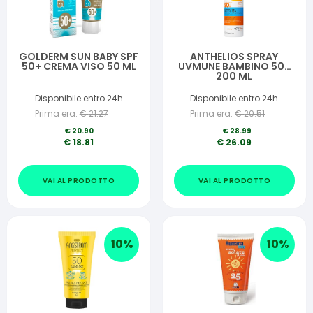
GOLDERM SUN BABY SPF
ANTHELIOS SPRAY
50+ CREMA VISO 50 ML
UVMUNE BAMBINO 50+
200 ML
Disponibile entro 24h
Disponibile entro 24h
Prima era:
€
21.27
Prima era:
€
20.51
€
20.90
€
28.99
€
18.81
€
26.09
VAI AL PRODOTTO
VAI AL PRODOTTO
10
%
10
%