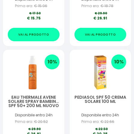
Prima era:
€
15.96
Prima era:
€
18.78
€
17.50
€
29.90
€
15.75
€
26.91
VAI AL PRODOTTO
VAI AL PRODOTTO
10
%
10
%
EAU THERMALE AVENE
PEDIASOL SPF 50 CREMA
SOLARE SPRAY BAMBINO
SOLARE 100 ML
SPF 50+ 200 ML NUOVO
PACK
Disponibile entro 24h
Disponibile entro 24h
Prima era:
€
20.52
Prima era:
€
22.66
€
29.90
€
22.50
€
26.91
€
20.25