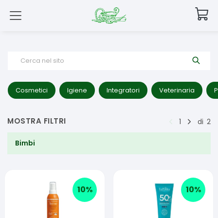
Cerca nel sito
Cosmetici
Igiene
Integratori
Veterinaria
P
MOSTRA FILTRI
1
di
2
Bimbi
10
%
10
%