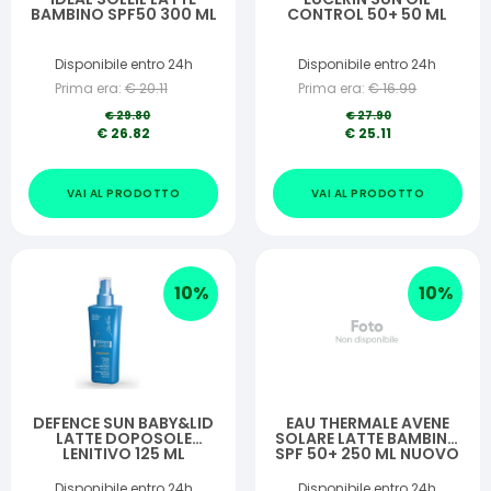
BAMBINO SPF50 300 ML
CONTROL 50+ 50 ML
Disponibile entro 24h
Disponibile entro 24h
Prima era:
€
20.11
Prima era:
€
16.99
€
29.80
€
27.90
€
26.82
€
25.11
VAI AL PRODOTTO
VAI AL PRODOTTO
10
%
10
%
DEFENCE SUN BABY&LID
EAU THERMALE AVENE
LATTE DOPOSOLE
SOLARE LATTE BAMBINO
LENITIVO 125 ML
SPF 50+ 250 ML NUOVO
PACK
Disponibile entro 24h
Disponibile entro 24h