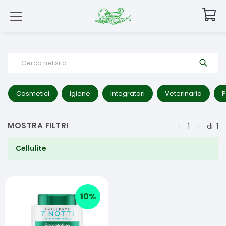
Cerca nel sito
Cosmetici
Igiene
Integratori
Veterinaria
P
MOSTRA FILTRI
1
di
1
Cellulite
10
%