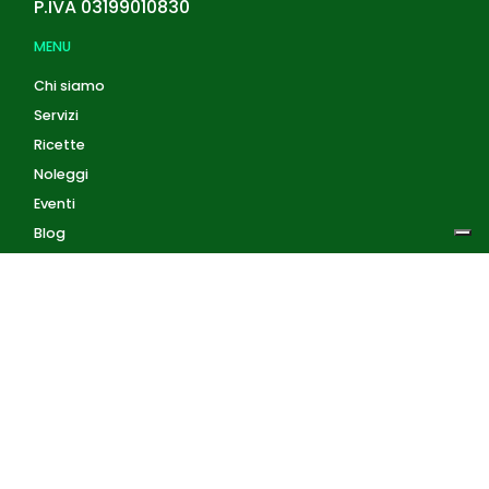
P.IVA
03199010830
MENU
Chi siamo
Servizi
Ricette
Noleggi
Eventi
Blog
AZIENDA
Privacy Policy
Cookie Policy
Contatti
Accedi
Registrati
Privacy Policy
Condizioni d'uso
INFORMAZIONI